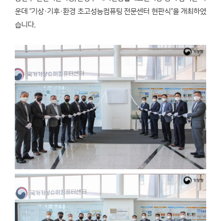
운데 “기상·기후·환경 초고성능컴퓨팅 전문센터 현판식”을 개최하였
습니다.