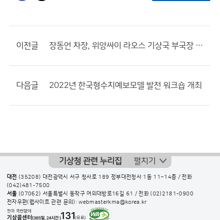
이전글
장동언 차장, 위앙싸이 라오스 기상국 부국장 등 대표단과 협력 방안 논의
다음글
2022년 한국형수치예보모델 발전 워크숍 개최
기상청 관련 누리집
펼치기
대전
(35208) 대전광역시 서구 청사로 189 정부대전청사 1동 11~14층 / 전화
(042)481-7500
서울
(07062) 서울특별시 동작구 여의대방로16길 61 / 전화
(02)2181-0900
전자우편(웹사이트 관련 문의): webmasterkma@korea.kr