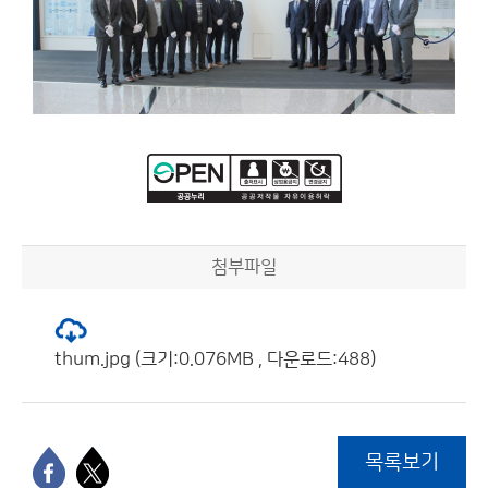
첨부파일
thum.jpg (크기:0.076MB , 다운로드:488)
목록보기