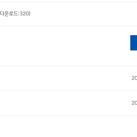
 다운로드:320)
2
2