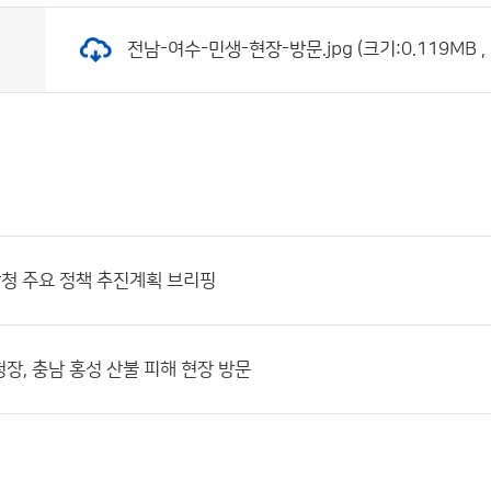
전남-여수-민생-현장-방문.jpg (크기:0.119MB ,
상청 주요 정책 추진계획 브리핑
장, 충남 홍성 산불 피해 현장 방문