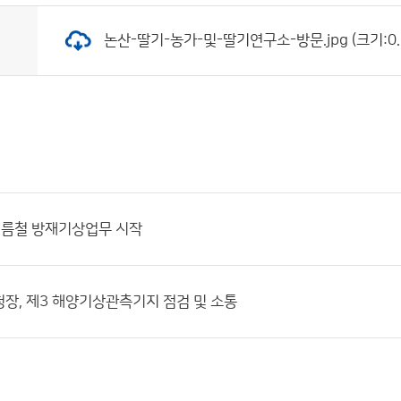
논산-딸기-농가-및-딸기연구소-방문.jpg (크기:0.1
여름철 방재기상업무 시작
장, 제3 해양기상관측기지 점검 및 소통