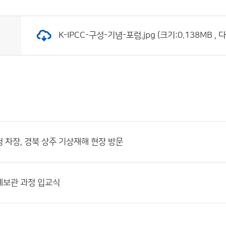
K-IPCC-구성-기념-포럼.jpg (크기:0.138MB , 
 차장, 경북 상주 기상재해 현장 방문
예보관 과정 입교식