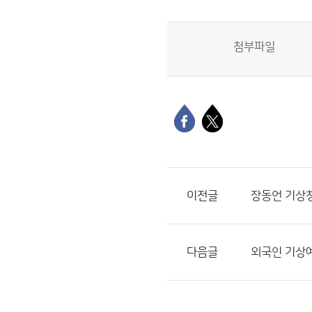
첨부파일
이전글
장동언 기상청
다음글
외국인 기상