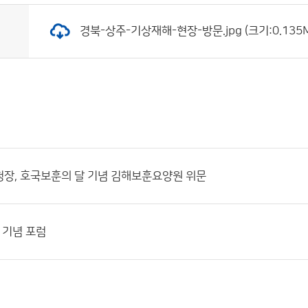
경북-상주-기상재해-현장-방문.jpg (크기:0.135M
장, 호국보훈의 달 기념 김해보훈요양원 위문
성 기념 포럼