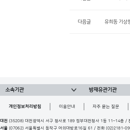
다음글
유희동 기상청
소속기관
방재유관기관
개인정보처리방침
이용안내
자주 묻는 질문
대전
(35208) 대전광역시 서구 청사로 189 정부대전청사 1동 11~14층 /
서울
(07062) 서울특별시 동작구 여의대방로16길 61 / 전화
(02)2181-0