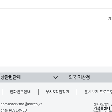
2
기상관련단체
외국 기상청
전화번호안내
부서&직원찾기
문서보기 프로그
ebmasterkma@korea.kr
Rights RESERVED