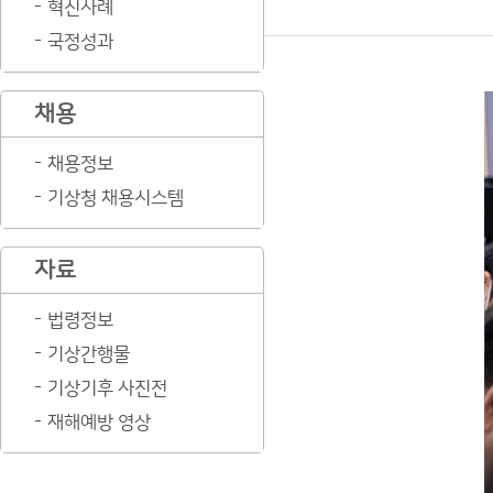
혁신사례
국정성과
채용
채용정보
기상청 채용시스템
자료
법령정보
기상간행물
기상기후 사진전
재해예방 영상