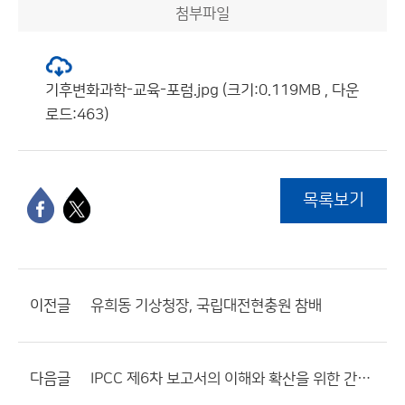
첨부파일
기후변화과학-교육-포럼.jpg (크기:0.119MB , 다운
로드:463)
목록보기
이전글
유희동 기상청장, 국립대전현충원 참배
다음글
IPCC 제6차 보고서의 이해와 확산을 위한 간담회