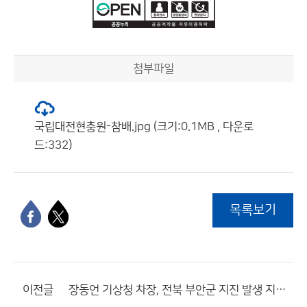
첨부파일
국립대전현충원-참배.jpg (크기:0.1MB , 다운로
드:332)
목록보기
이전글
장동언 기상청 차장, 전북 부안군 지진 발생 지역 현장 방문