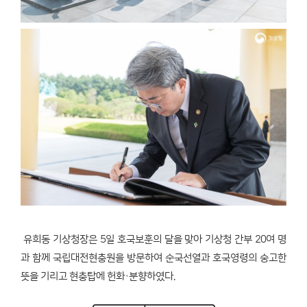
유희동 기상청장은 5일 호국보훈의 달을 맞아 기상청 간부 20여 명
과 함께 국립대전현충원을 방문하여 순국선열과 호국영령의 숭고한
뜻을 기리고 현충탑에 헌화·분향하였다.