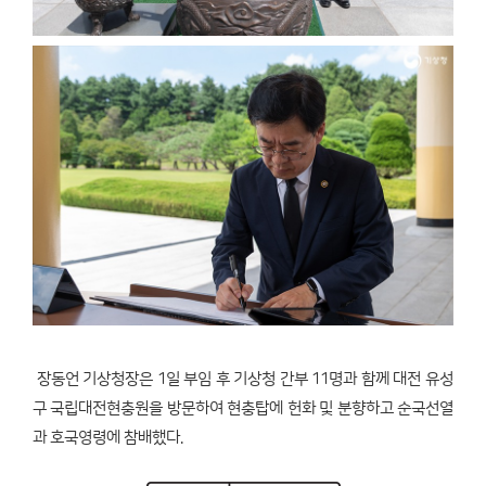
장동언 기상청장은 1일 부임 후 기상청 간부 11명과 함께 대전 유성
구 국립대전현충원을 방문하여 현충탑에 헌화 및 분향하고 순국선열
과 호국영령에 참배했다.