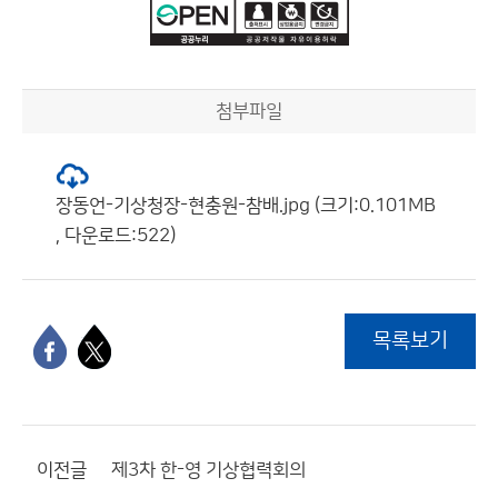
첨부파일
장동언-기상청장-현충원-참배.jpg (크기:0.101MB
, 다운로드:522)
목록보기
이전글
제3차 한-영 기상협력회의