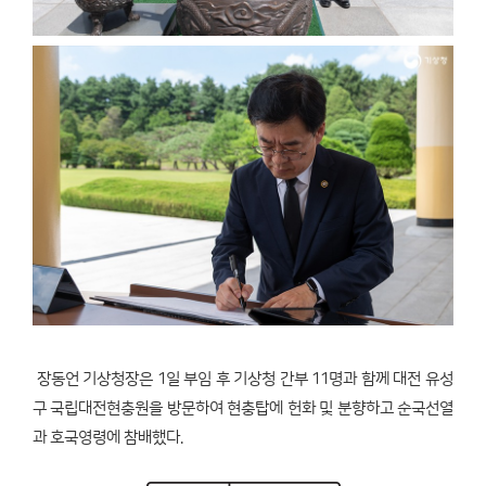
장동언 기상청장은 1일 부임 후 기상청 간부 11명과 함께 대전 유성
구 국립대전현충원을 방문하여 현충탑에 헌화 및 분향하고 순국선열
과 호국영령에 참배했다.