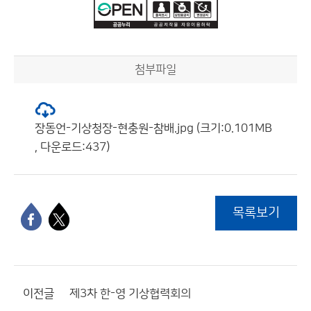
첨부파일
장동언-기상청장-현충원-참배.jpg (크기:0.101MB
, 다운로드:437)
목록보기
이전글
제3차 한-영 기상협력회의