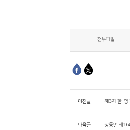
첨부파일
이전글
제3차 한-영
다음글
장동언 제16