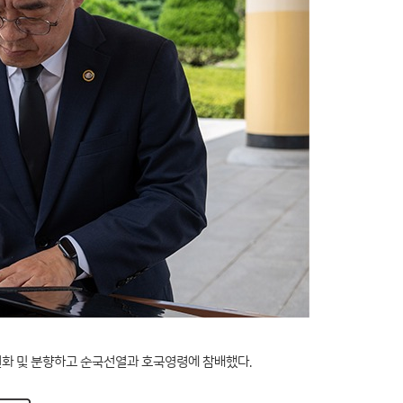
헌화 및 분향하고 순국선열과 호국영령에 참배했다.