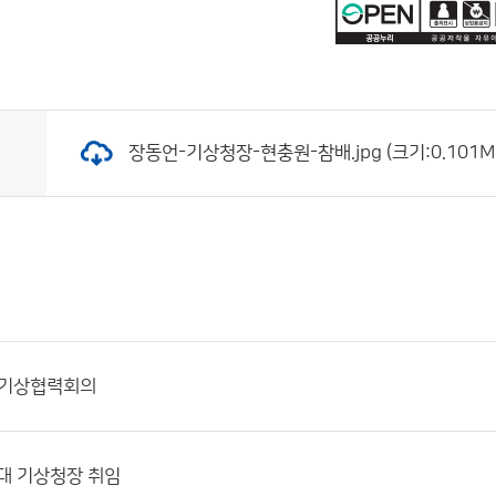
장동언-기상청장-현충원-참배.jpg (크기:0.101MB
 기상협력회의
대 기상청장 취임