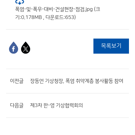
폭염-및-폭우-대비-건설현장-점검.jpg (크
기:0.178MB , 다운로드:653)
목록보기
이전글
장동언 기상청장, 폭염 취약계층 봉사활동 참여
다음글
제3차 한-영 기상협력회의