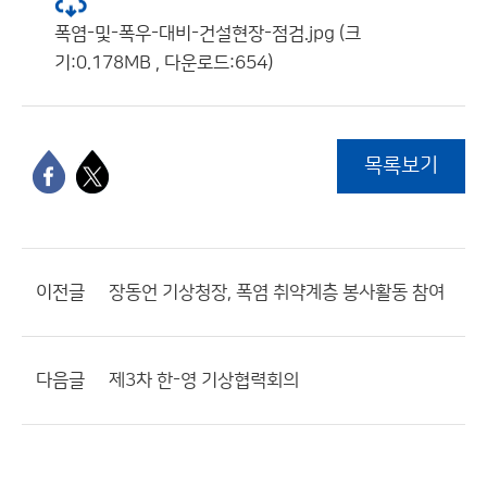
폭염-및-폭우-대비-건설현장-점검.jpg (크
기:0.178MB , 다운로드:654)
목록보기
이전글
장동언 기상청장, 폭염 취약계층 봉사활동 참여
다음글
제3차 한-영 기상협력회의