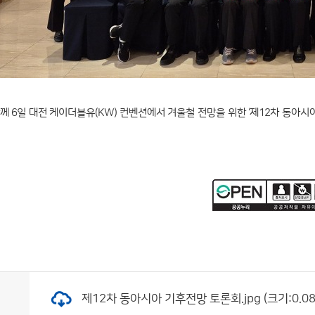
께 6일 대전 케이더블유(KW) 컨벤션에서 겨울철 전망을 위한 ‘제12차 동아시아 
제12차 동아시아 기후전망 토론회.jpg (크기:0.08