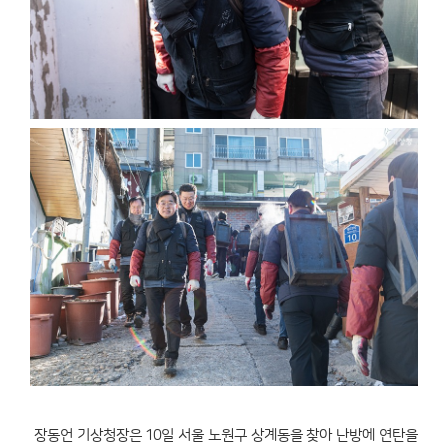
장동언 기상청장은 10일 서울 노원구 상계동을 찾아 난방에 연탄을