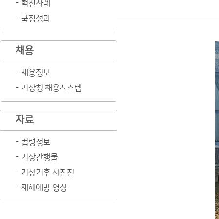
혁신사례
국정성과
채용
채용정보
기상청 채용시스템
자료
법령정보
기상간행물
기상기후 사진전
재해예방 영상