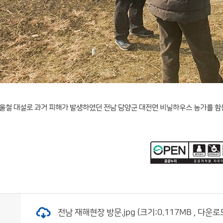
겨울철 대설로 과거 피해가 발생하였던 전남 담양군 대전면 비닐하우스 농가를 함
전남 재해현장 방문.jpg (크기:0.117MB , 다운로드