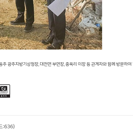
동주 광주지방기상청장, 대전면 부면장, 중옥리 이장 등 관계자와 함께 방문하여
:636)