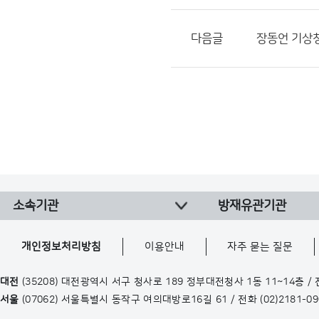
다음글
장동언 기상청
소속기관
방재유관기관
개인정보처리방침
이용안내
자주 묻는 질문
대전
(35208) 대전광역시 서구 청사로 189 정부대전청사 1동 11~14층 /
서울
(07062) 서울특별시 동작구 여의대방로16길 61 / 전화
(02)2181-0