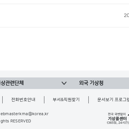
2
기상관련단체
외국 기상청
전화번호안내
부서&직원찾기
문서보기 프로그
ebmasterkma@korea.kr
Rights RESERVED