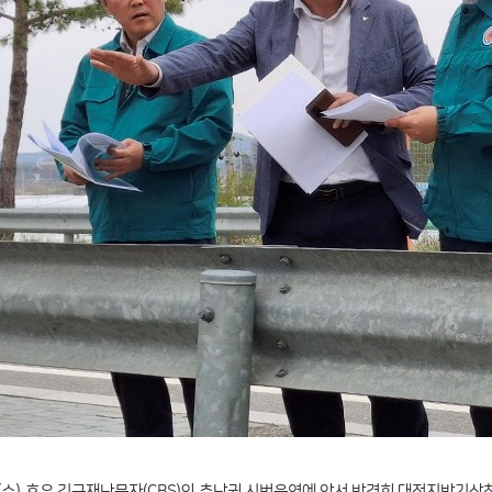
(수), 호우 긴급재난문자(CBS)의 충남권 시범운영에 앞서 박경희 대전지방기상청