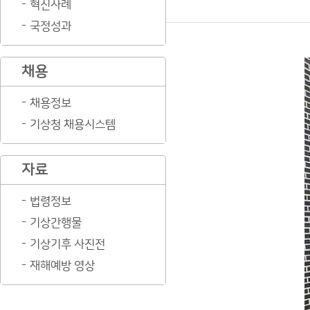
혁신사례
국정성과
채용
채용정보
기상청 채용시스템
자료
법령정보
기상간행물
기상기후 사진전
재해예방 영상