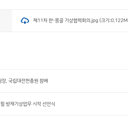
제11차 한-몽골 기상협력회의.jpg (크기:0.122MB
청장, 국립대전현충원 참배
름철 방재기상업무 시작 선언식