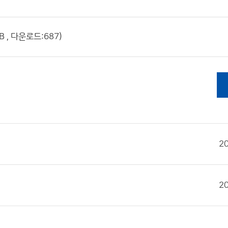
 , 다운로드:687)
2
2