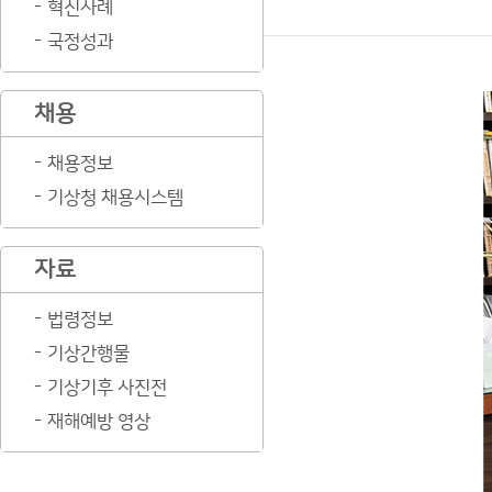
혁신사례
국정성과
채용
채용정보
기상청 채용시스템
자료
법령정보
기상간행물
기상기후 사진전
재해예방 영상