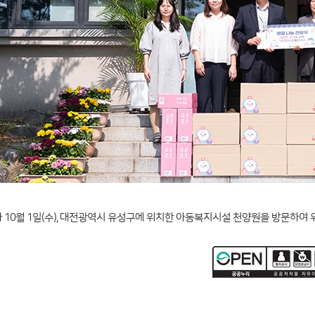
10월 1일(수), 대전광역시 유성구에 위치한 아동복지시설 천양원을 방문하여