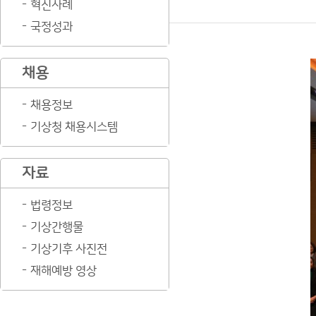
혁신사례
국정성과
채용
채용정보
기상청 채용시스템
자료
법령정보
기상간행물
기상기후 사진전
재해예방 영상