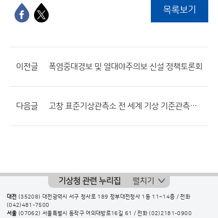
목록보기
이전글
폭염중대경보 및 열대야주의보 신설 정책토론회
다음글
고창 표준기상관측소 전 세계 기상 기준관측망 등록 현판식
기상청 관련 누리집
펼치기
대전
(35208) 대전광역시 서구 청사로 189 정부대전청사 1동 11~14층 / 전화
(042)481-7500
서울
(07062) 서울특별시 동작구 여의대방로16길 61 / 전화
(02)2181-0900