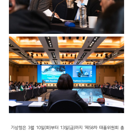
기상청은 3월 10일(화)부터 13일(금)까지 ‘제58차 태풍위원회 총