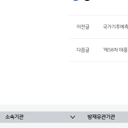
이전글
국가기후예측
다음글
‘제58차 태
소속기관
방재유관기관