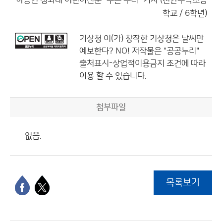
하승연 청와대 어린이신문 ´푸른 누리´ 기자 (천안수곡초등
학교 / 6학년)
기상청
이(가) 창작한
기상청은 날씨만
예보한다? NO!
저작물은 "공공누리"
출처표시-상업적이용금지
조건에 따라
이용 할 수 있습니다.
첨부파일
없음.
목록보기