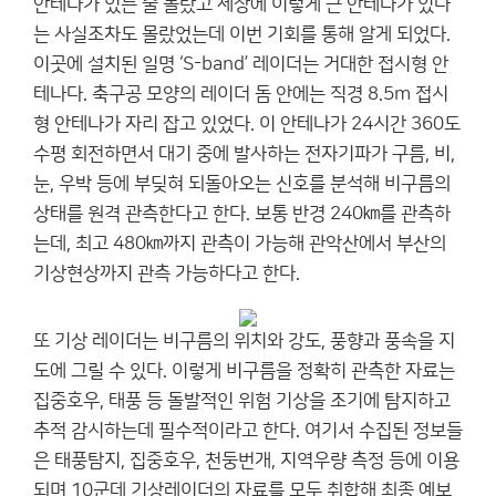
안테나가 있는 줄 몰랐고 세상에 이렇게 큰 안테나가 있다
는 사실조차도 몰랐었는데 이번 기회를 통해 알게 되었다.
이곳에 설치된 일명 ‘S-band’ 레이더는 거대한 접시형 안
테나다. 축구공 모양의 레이더 돔 안에는 직경 8.5m 접시
형 안테나가 자리 잡고 있었다. 이 안테나가 24시간 360도
수평 회전하면서 대기 중에 발사하는 전자기파가 구름, 비,
눈, 우박 등에 부딪혀 되돌아오는 신호를 분석해 비구름의
상태를 원격 관측한다고 한다. 보통 반경 240㎞를 관측하
는데, 최고 480㎞까지 관측이 가능해 관악산에서 부산의
기상현상까지 관측 가능하다고 한다.
또 기상 레이더는 비구름의 위치와 강도, 풍향과 풍속을 지
도에 그릴 수 있다. 이렇게 비구름을 정확히 관측한 자료는
집중호우, 태풍 등 돌발적인 위험 기상을 조기에 탐지하고
추적 감시하는데 필수적이라고 한다. 여기서 수집된 정보들
은 태풍탐지, 집중호우, 천둥번개, 지역우량 측정 등에 이용
되며 10군데 기상레이더의 자료를 모두 취합해 최종 예보