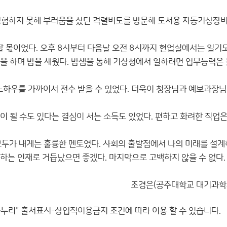
 경험하지 못해 부러움을 샀던 격렬비도를 방문해 도서용 자동기상장
 할 몫이었다. 오후 8시부터 다음날 오전 8시까지 현업실에서는 일기
측을 하며 밤을 새웠다. 밤샘을 통해 기상청에서 일하려면 업무능력은
노하우를 가까이서 전수 받을 수 있었다. 더욱이 청장님과 예보과장
이 될 수도 있다는 결심이 서는 소득도 있었다. 편하고 화려한 직업
두가 내게는 훌륭한 멘토였다. 사회의 출발점에서 나의 미래를 설계
하는 인재로 거듭났으면 좋겠다. 마지막으로 고백하지 않을 수 없다.
조경은(공주대학교 대기과학
공누리"
출처표시-상업적이용금지
조건에 따라 이용 할 수 있습니다.