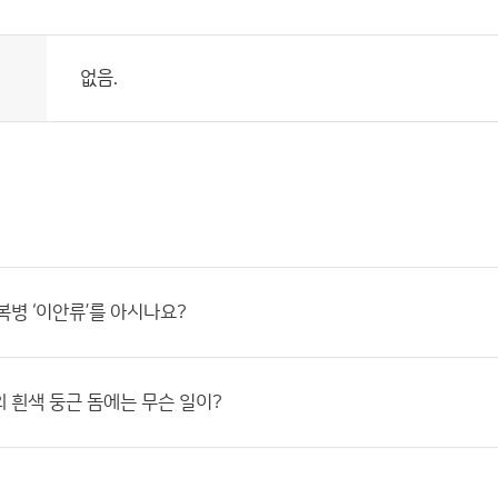
없음.
복병 ‘이안류’를 아시나요?
 흰색 둥근 돔에는 무슨 일이?