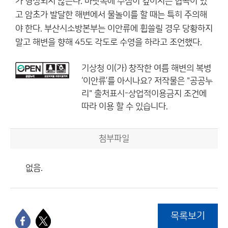
가 형성되지 않는다. 바닷속에 수심이 깊어지는 협곡이 있
고 암초가 발달한 해변에서 물놀이를 할 때는 특히 주의해
야 한다. 부산시소방본부는 이안류에 휩쓸릴 경우 당황하지
말고 해변을 향해 45도 각도로 수영을 하라고 조언했다.
기상청
이(가) 창작한
여름 해변의 복병
‘이안류’를 아시나요?
저작물은 "공공누
리"
출처표시-상업적이용금지
조건에
따라 이용 할 수 있습니다.
첨부파일
없음.
목록보기