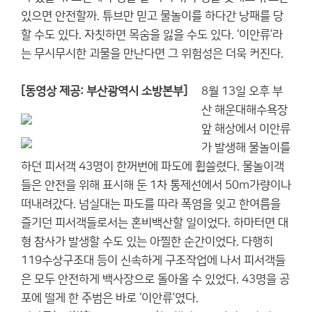
있으면 안전할까. 튜브만 믿고 물놀이를 하다간 낭패를 당
할 수도 있다. 자칫하면 목숨을 잃을 수도 있다. ‘이안류’라
는 무시무시한 괴물을 만난다면 그 위험성은 더욱 커진다.
[동영상 제공: 부산광역시 소방본부]
8월 13일 오후 부
산 해운대해수욕장
앞 해상에서 이안류
가 발생해 물놀이를
하던 피서객 43명이 한꺼번에 파도에 휩쓸렸다. 물놀이객
들은 안전을 위해 표시해 둔 1차 통제선에서 50m가량이나
떠내려갔다. 넘실대는 파도를 따라 폭염을 잊고 한여름을
즐기던 피서객들로서는 혼비백산할 일이었다. 하마터면 대
형 참사가 발생할 수도 있는 아찔한 순간이었다. 다행히
119수상구조대 등이 신속하게 구조작업에 나서 피서객들
은 모두 안전하게 백사장으로 돌아올 수 있었다. 43명을 공
포에 떨게 한 주범은 바로 ‘이안류’였다.