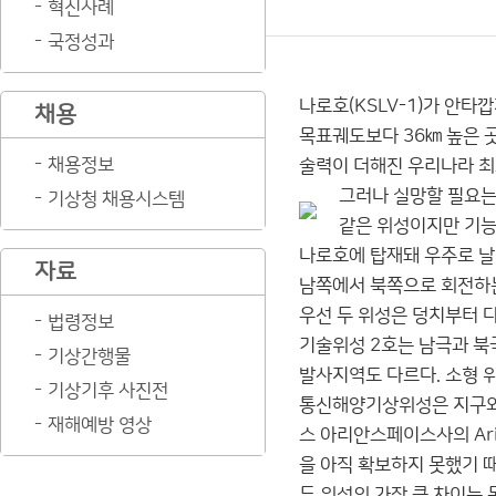
혁신사례
국정성과
나로호(KSLV-1)가 안타
채용
목표궤도보다 36㎞ 높은 곳
채용정보
술력이 더해진 우리나라 최
그러나 실망할 필요는
기상청 채용시스템
같은 위성이지만 기능은
나로호에 탑재돼 우주로 날
자료
남쪽에서 북쪽으로 회전하
우선 두 위성은 덩치부터 다
법령정보
기술위성 2호는 남극과 북
기상간행물
발사지역도 다르다. 소형 
기상기후 사진전
통신해양기상위성은 지구와 
재해예방 영상
스 아리안스페이스사의 Ari
을 아직 확보하지 못했기 
두 위성의 가장 큰 차이는