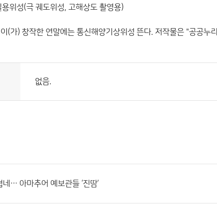
 실용위성(극 궤도위성, 고해상도 촬영용)
이(가) 창작한
연말에는 통신해양기상위성 뜬다.
저작물은 "공공누리
없음.
네… 아마추어 예보관들 ‘진땀’