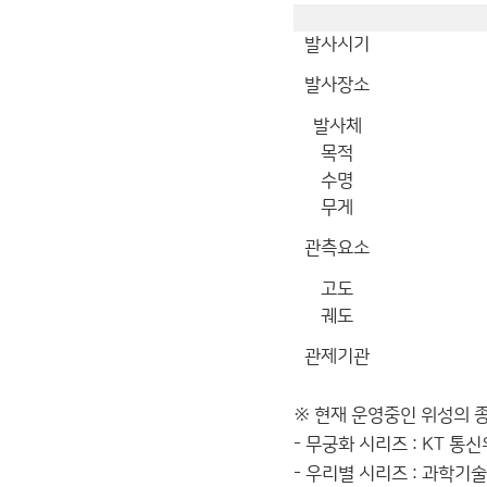
발사시기
발사장소
발사체
목적
수명
무게
관측요소
고도
궤도
관제기관
※ 현재 운영중인 위성의 
- 무궁화 시리즈 : KT 통
- 우리별 시리즈 : 과학기