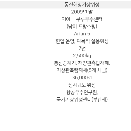
통신해양기상위성
2009년 말
기아나 쿠루우주센터
(남미 프랑스령)
Arian 5
현업 운영, 다목적 실용위성
7년
2,500kg
통신중계기, 해양관측탑재체,
기상관측탑재체(5개 채널)
36,000㎞
정지궤도 위성
항공우주연구원,
국가기상위성센터(부관제)