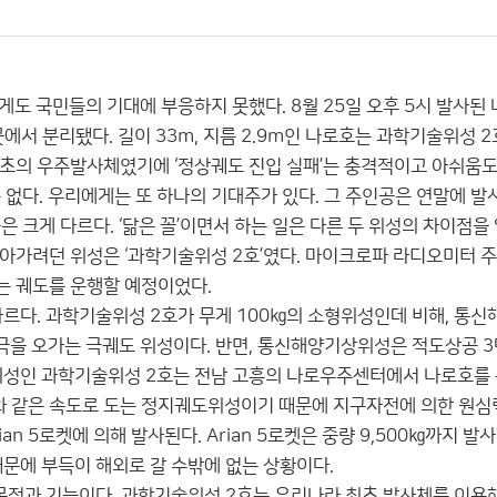
깝게도 국민들의 기대에 부응하지 못했다. 8월 25일 오후 5시 발사된
에서 분리됐다. 길이 33m, 지름 2.9m인 나로호는 과학기술위성 
초의 우주발사체였기에 ‘정상궤도 진입 실패’는 충격적이고 아쉬움도 
 없다. 우리에게는 또 하나의 기대주가 있다. 그 주인공은 연말에 
 크게 다르다. ‘닮은 꼴’이면서 하는 일은 다른 두 위성의 차이점을
아가려던 위성은 ‘과학기술위성 2호’였다. 마이크로파 라디오미터 주
는 궤도를 운행할 예정이었다.
르다. 과학기술위성 2호가 무게 100㎏의 소형위성인데 비해, 통신
극을 오가는 극궤도 위성이다. 반면, 통신해양기상위성은 적도상공 3
위성인 과학기술위성 2호는 전남 고흥의 나로우주센터에서 나로호를
같은 속도로 도는 정지궤도위성이기 때문에 지구자전에 의한 원심력
an 5로켓에 의해 발사된다. Arian 5로켓은 중량 9,500㎏까지 
때문에 부득이 해외로 갈 수밖에 없는 상황이다.
 목적과 기능이다. 과학기술위성 2호는 우리나라 최초 발사체를 이용