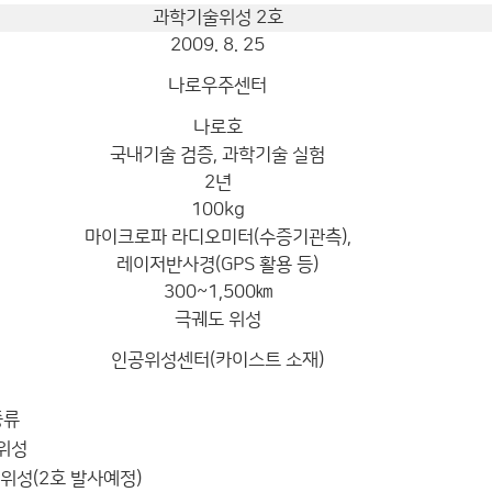
과학기술위성 2호
2009. 8. 25
나로우주센터
나로호
국내기술 검증, 과학기술 실험
2년
100kg
마이크로파 라디오미터(수증기관측),
레이저반사경(GPS 활용 등)
300~1,500㎞
극궤도 위성
인공위성센터(카이스트 소재)
종류
신위성
술위성(2호 발사예정)