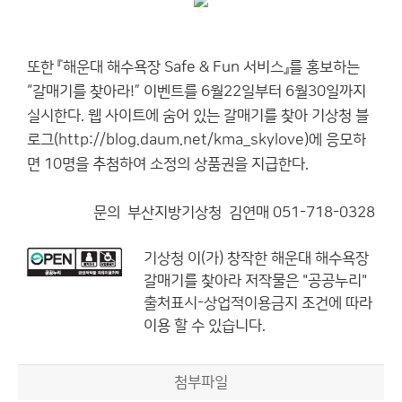
또한 『해운대 해수욕장 Safe & Fun 서비스』를 홍보하는
“갈매기를 찾아라!” 이벤트를 6월22일부터 6월30일까지
실시한다. 웹 사이트에 숨어 있는 갈매기를 찾아 기상청 블
로그(
http://blog.daum.net/kma_skylove
)에 응모하
면 10명을 추첨하여 소정의 상품권을 지급한다.
문의 부산지방기상청 김연매 051-718-0328
기상청
이(가) 창작한
해운대 해수욕장
갈매기를 찾아라
저작물은 "공공누리"
출처표시-상업적이용금지
조건에 따라
이용 할 수 있습니다.
첨부파일