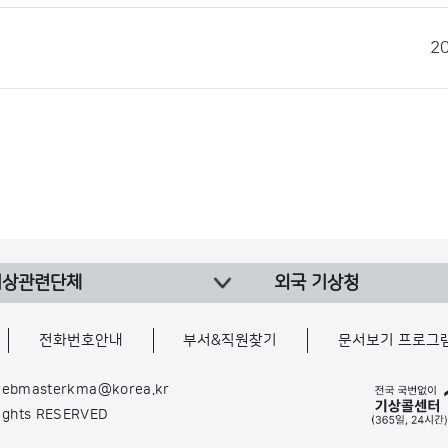
2
기상관련단체
외국 기상청
전화번호안내
부서&직원찾기
문서보기 프로그
ebmasterkma@korea.kr
Rights RESERVED