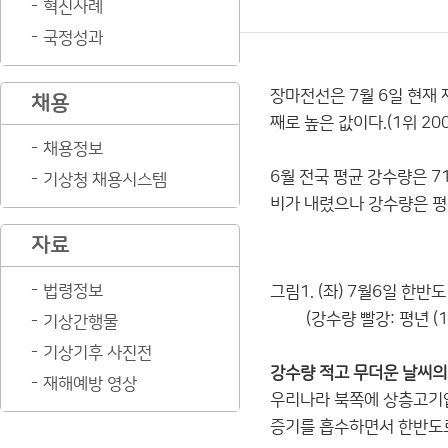
혁신사례
국정성과
장마전선은 7월 6일 현재 
채용
째로 높은 값이다.(1위 200
채용정보
6월 전국 평균 강수량은 71
기상청 채용시스템
비가 내렸으나 강수량은 평년보
자료
법령정보
그림1. (좌) 7월6일 한반
(강수량 빨강: 평년 (197
기상간행물
기상기후 사진전
강수량 적고 무더운 날씨의
재해예방 영상
우리나라 북쪽에 상층고기압
증기를 흡수하면서 한반도로