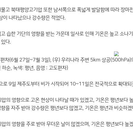
머물고 북태평양고기압 또한 남서쪽으로 폭넓게 발달함에 따라 장마전
상이 나타났으나 강수량은 적었다.
겁고 습한 기단의 영향을 받는 가운데 일사로 인해 기온은 높고 소나
 있다.
 편차(6월 27일~7월 3일), (우) 우리나라 주변 5km 상공(500hPa
순, 녹색: 평년, 음영 : 고도편차)
로 9일 제주도부터 비가 시작되어 10~11일은 전국적으로 확대되
압의 영향으로 고온 현상이 나타날 때가 있겠고, 기온은 평년보다 높
영향을 자주 받아 강수량은 평년보다 많겠고, 기온은 평년과 비슷하겠
압의 영향을 주로 받아 무더운 날이 많겠으며, 기온은 평년보다 높겠