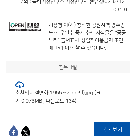
문의 : 국립기상연구소 기상연구사 현유경(02-6712-
0313)
기상청
이(가) 창작한
강원지역 강수강
도·호우일수 증가 추세
저작물은 "공공
누리"
출처표시-상업적이용금지
조건
에 따라 이용 할 수 있습니다.
첨부파일
춘천의 계절변화(1966∼2009년).jpg (크
기:0.073MB , 다운로드:134)
목록보기