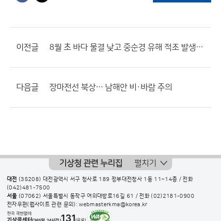
이전글
8월 초 바다 물결 낮고 중순경 유해 적조 발생할 듯
다음글
장마전선 북상… 남해안 비·바람 주의
기상청 관련 누리집
펼치기
대전
(35208) 대전광역시 서구 청사로 189 정부대전청사 1동 11~14층 / 전화
(042)481-7500
서울
(07062) 서울특별시 동작구 여의대방로16길 61 / 전화
(02)2181-0900
전자우편(웹사이트 관련 문의): webmasterkma@korea.kr