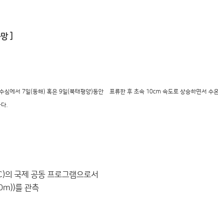
망 ]
수심에서 7일(동해) 혹은 9일(북태평양)동안 표류한 후 초속 10cm 속도로 상승하면서 수
다.
C)의 국제 공동 프로그램으로서
m))를 관측