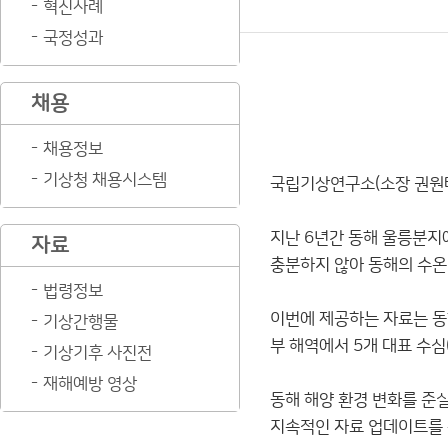
혁신사례
국정성과
채용
채용정보
기상청 채용시스템
국립기상연구소(소장 권원태)
지난 6년간 동해 울릉분지
자료
충분하지 않아 동해의 수온
법령정보
이번에 제공하는 자료는 동
기상간행물
부 해역에서 5개 대표 수심(
기상기후 사진전
재해예방 영상
동해 해양 환경 변화를 준
지속적인 자료 업데이트를 