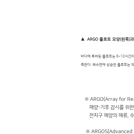
▲
ARGO 플로트 모양(왼쪽)
바다에 투하된 플로트는 6~12시간이 
측한다.
해수면에 상승한 플로트는 약 
※ ARGO(Array for Rea
해양-기후 감시를 위한 세
전지구 해양의 해류, 수온 
※ ARGOS(Advanced Res