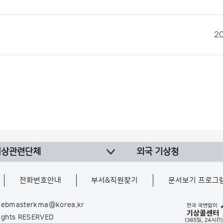
2
기상관련단체
외국 기상청
전화번호안내
부서&직원찾기
문서보기 프로그
ebmasterkma@korea.kr
Rights RESERVED