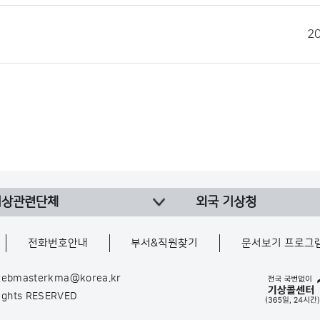
2
기상관련단체
외국 기상청
전화번호안내
부서&직원찾기
문서보기 프로그
ebmasterkma@korea.kr
Rights RESERVED