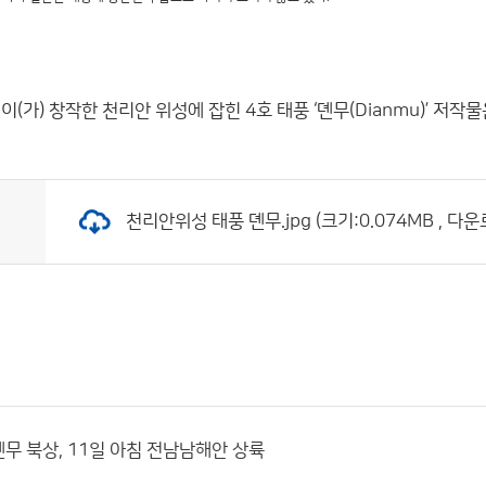
이(가) 창작한
천리안 위성에 잡힌 4호 태풍 ‘뎬무(Dianmu)’
저작물은
천리안위성 태풍 뎬무.jpg (크기:0.074MB , 다운
뎬무 북상, 11일 아침 전남남해안 상륙