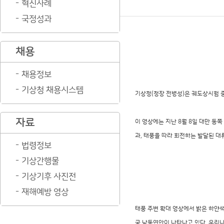
혁신사례
국정성과
채용
채용정보
기상청 채용시스템
기상청(청장 전병성)은 궤도상시험 중인
자료
이 영상에는 지난 8월 8일 대만 동
과, 태풍을 따라 회전하는 발달된 대
법령정보
기상간행물
기상기후 사진전
재해예방 영상
태풍 주변 확대 영상에서 밝은 하얀
국 남동연안이 나타나고 있다. 우리