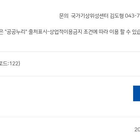
문의 국가기상위성센터 김도형 043-71
 "공공누리"
출처표시-상업적이용금지
조건에 따라 이용 할 수 있
로드:122)
2