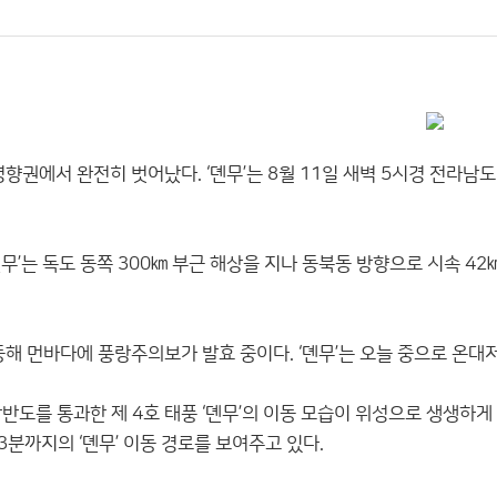
영향권에서 완전히 벗어났다. ‘뎬무’는 8월 11일 새벽 5시경 전라
 ‘뎬무’는 독도 동쪽 300㎞ 부근 해상을 지나 동북동 방향으로 시속 
 동해 먼바다에 풍랑주의보가 발효 중이다. ‘뎬무’는 오늘 중으로 온
한반도를 통과한 제 4호 태풍 ‘뎬무’의 이동 모습이 위성으로 생생하
33분까지의 ‘뎬무’ 이동 경로를 보여주고 있다.