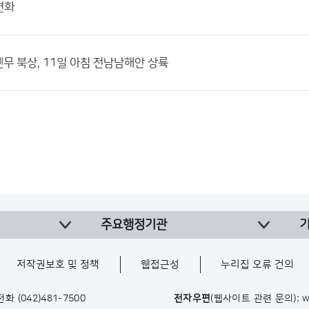
변화
뎬무 북상, 11일 아침 전남남해안 상륙
주요행정기관
저작권보호 및 정책
웹접근성
누리집 오류 건의
 전화
(042)481-7500
전자우편
(웹사이트 관련 문의): w