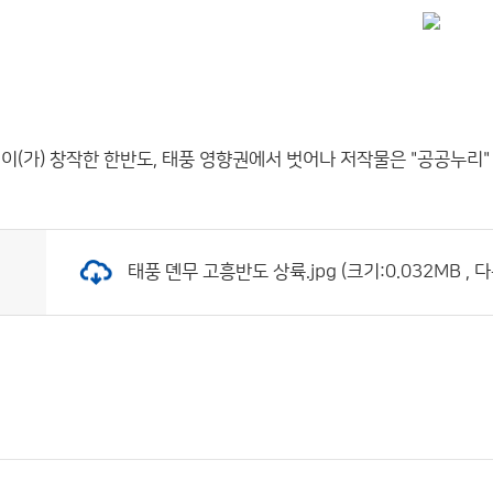
이(가) 창작한
한반도, 태풍 영향권에서 벗어나
저작물은 "공공누리
태풍 뎬무 고흥반도 상륙.jpg (크기:0.032MB , 