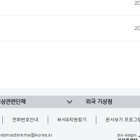
2
2
기상관련단체
외국 기상청
전화번호안내
부서&직원찾기
문서보기 프로그
ebmasterkma@korea.kr