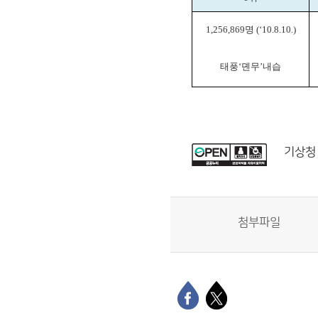
1,256,869명 (‘10.8.10.)
태풍‘뎬무’내습
기상청
첨부파일