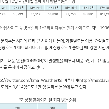
간대별 홈페이지 방문수(단위: 명)
~12시
12~13시
13~14시
14~15시
15~16시
16~17시
17~1
,124
65,793
77,312
64,898
71,760
87,880
101,2
웹사이트 중 방문순위 1~2위를 다투는 인기 사이트로, 지난 1996년
방문자수는 시기에 따라 큰 차이가 나는데, 계절별로는 여름, 요일별
 집중호우가 예보되거나 예고 없이 집중호우가 쏟아질 때, 강한 지진
제2호 태풍 ‘꼰선(CONSON)’이 발생했을 때부터 태풍 5일예보(
지를 통하여 제공하고 있다.
tp://twitter.com/kma_Weather
)와 미투데이(
http://me2day
로워는 9,814명으로 1만 명 돌파를 눈앞에 두고 있다.
페이지 일 최다 방문순위
2위
3위