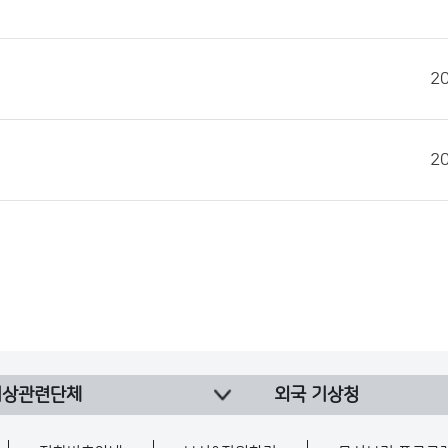
2
2
기상관련단체
외국 기상청