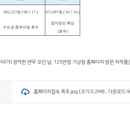
992,257명 (‘09.7.17.)
972,997명 (‘10.7.16.)
장마전선 북상
수도권 중부지방 호우
(호우)
이(가) 창작한
뎬무 오던 날, 125만명 기상청 홈페이지 방문
저작물은
홈페이지접속 폭주.jpg (크기:0.2MB , 다운로드:9