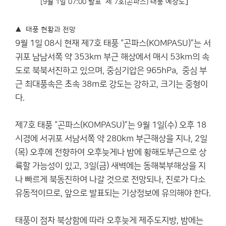
]
[9월 1일 07:00 발표 제 7호(곤파스) 태풍 예상도
▲
태풍 현황과 전망
9월 1일 08시 현재 제7호 태풍 “곤파스(KOMPASU)”는 서
귀포 남남서쪽 약 353km 부근 해상에서 매시 53km의 속
도로 북북서진하고 있으며, 중심기압은 965hPa, 중심 부
근 최대풍속은 초속 38m로 강도는 강하고, 크기는 중형이
다.
제7호 태풍 “곤파스(KOMPASU)”는 9월 1일(수) 오후 18
시경에 서귀포 서남서쪽 약 280km 부근해상을 지나, 2일
(목) 오후에 전향하여 오후늦게나 밤에 황해도부근으로 상
륙할 가능성이 있고, 3일(금) 새벽에는 동해북부해상을 지
나 빠르게 북동진하여 나갈 것으로 전망되나, 진로가 다소
유동적이므로, 앞으로 발표되는 기상정보에 유의해야 한다.
태풍이 점차 북상함에 따라 오후늦게 제주도지방, 밤에는