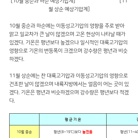
[10월 중순과 하순 예상기압계] [11
월 상순 예상기압계]
10월 중순과 하순에는 이동성고기압의 영향을 주로 받아
맑고 일교차가 큰 날이 많겠으며 고온 현상이 나타날 때가
있겠다. 기온은 평년보다 높겠으나 일시적인 대륙고기압의
영향으로 기온의 변동폭이 크겠으며 강수량은 평년과 비슷
하겠다.
11월 상순에는 찬 대륙고기압과 이동성고기압의 영향으로
건조한 날이 많겠으며 내륙지방에서는 얼음이 어는 곳이 있
겠다. 기온은 평년과 비슷하겠으며 강수량은 평년보다 적겠
다.
평 균 기 온
10월 중순
평년(8~19℃)보다
높겠음
평년(11~