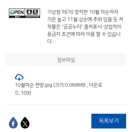
기상청
이(가) 창작한
10월 하순까지
기온 높고 11월 상순에 추위 있을 듯
저
작물은 "공공누리"
출처표시-상업적이
용금지
조건에 따라 이용 할 수 있습니
다.
첨부파일
10월하순 전망.jpg (크기:0.068MB , 다운로
드:109)
목록보기