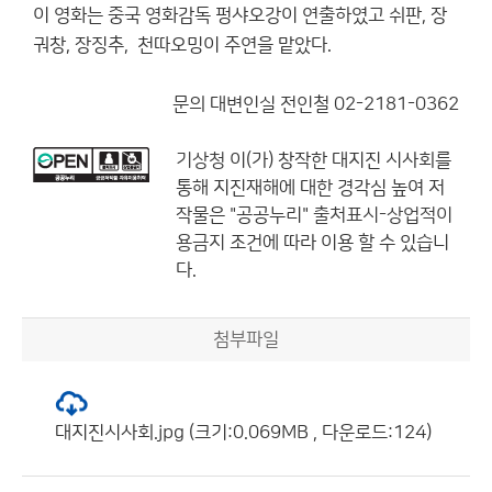
이 영화는 중국 영화감독 펑샤오강이 연출하였고 쉬판, 장
궈창, 장징추, 천따오밍이 주연을 맡았다.
문의 대변인실 전인철 02-2181-0362
기상청
이(가) 창작한
대지진 시사회를
통해 지진재해에 대한 경각심 높여
저
작물은 "공공누리"
출처표시-상업적이
용금지
조건에 따라 이용 할 수 있습니
다.
첨부파일
대지진시사회.jpg (크기:0.069MB , 다운로드:124)