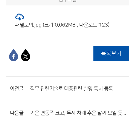
패널토의.jpg (크기:0.062MB , 다운로드:123)
목록보기
이전글
직무 관련기술로 태풍관련 발명 특허 등록
다음글
기온 변동폭 크고, 두세 차례 추운 날씨 보일 듯...