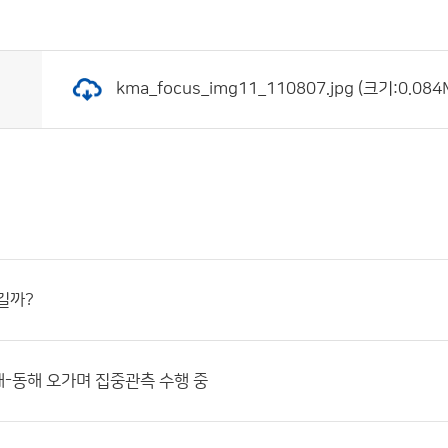
kma_focus_img11_110807.jpg (크기:0.08
길까?
해-동해 오가며 집중관측 수행 중