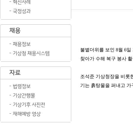
혁신사례
국정성과
채용
채용정보
불볕더위를 보인 8월 6
기상청 채용시스템
찾아가 수해 복구 봉사 활
자료
조석준 기상청장을 비롯한 
기는 흙탕물을 퍼내고 가
법령정보
기상간행물
기상기후 사진전
재해예방 영상