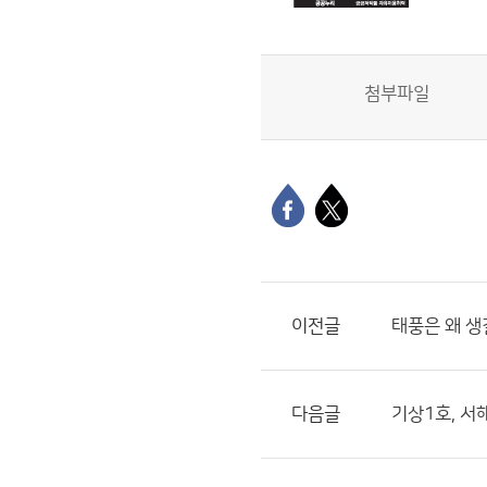
첨부파일
이전글
태풍은 왜 생
다음글
기상1호, 서