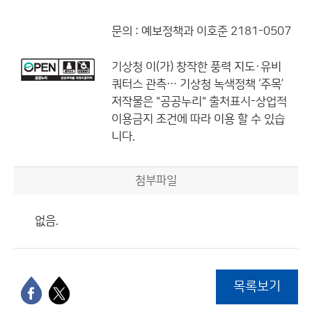
문의 : 예보정책과 이호준 2181-0507
기상청
이(가) 창작한
풍력 지도·유비
쿼터스 관측… 기상청 녹색정책 ‘주목’
저작물은 "공공누리"
출처표시-상업적
이용금지
조건에 따라 이용 할 수 있습
니다.
첨부파일
없음.
목록보기