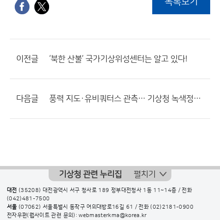
목록보기
이전글
‘북한 산불’ 국가기상위성센터는 알고 있다!
다음글
풍력 지도·유비쿼터스 관측… 기상청 녹색정책 ‘주목’
기상청 관련 누리집
펼치기
대전
(35208) 대전광역시 서구 청사로 189 정부대전청사 1동 11~14층 / 전화
(042)481-7500
서울
(07062) 서울특별시 동작구 여의대방로16길 61 / 전화
(02)2181-0900
전자우편(웹사이트 관련 문의): webmasterkma@korea.kr