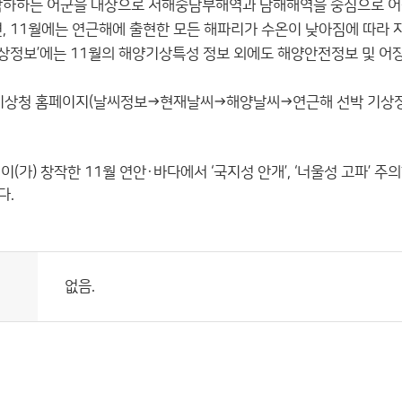
 남하하는 어군을 대상으로 서해중남부해역과 남해해역을 중심으로 어
편, 11월에는 연근해에 출현한 모든 해파리가 수온이 낮아짐에 따라 
 기상정보’에는 11월의 해양기상특성 정보 외에도 해양안전정보 및 
 기상청 홈페이지(날씨정보→현재날씨→해양날씨→연근해 선박 기상정보
이(가) 창작한
11월 연안·바다에서 ‘국지성 안개’, ‘너울성 고파’ 주
다.
없음.