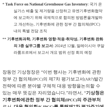
*
Task Force on National Greenhouse Gas Inventory
:
국가 온
실가스 배출 및
제거량을 산정하고 유엔기후변화협약
에 보고하기 위해 국제적으로 합의된 방법론을
개발하
고 개선하는
,
기후변화에 관한 정부 간 협의체
(IPCC)
내의 특별 전담 조직
**
기후변화과학
,
기후변화 영향
·
적응
·
취약성
,
기후변화 완화
의
3
종 실무그룹 보고서
: 2024
년
12
월
,
말레이시아 쿠알
라룸프르에서 보고서 개요 범위 선정 회의 예정
장동언 기상청장은
“
이번 행사는 기후변화에 관한
정부 간 협의체
의 제
7
차 평가보고서
발간
(IPCC)
(AR7)
전략에 따른 분야별 구체적 대응 방향을
논의할 수
있는 매우 뜻깊은 자리였습니다
.”
라면서
, “
기상청은
기후변화에
관한 정부 간 협의체
의 주관부처
(IPCC)
로서
,
대응 협의회
를 통해
제
7
차 평가주기에
(K-IPCC)