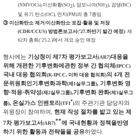
(NMVOCs),
이산화황
(SO
),
암모니아
(NH
),
검댕
(BC)
2
3
및 유기 탄소
(OC),
먼지
(PM)
의 총
7
종임
③
이산화탄소 제거
/
이산화탄소 포집
·
활용 및 저장
(CDR/CCUS)
방법론보고서
(
’27.
하반기 발간 예정
)
:
제
62
차 총회
(’25.2.)
에서 개요 승인 예정
행사에는
기상청이 제
7
차 평가보고서
대응을
(AR7)
위해 개편한 기후변화에
관한 정부 간 협의체
(IPCC)
국내 대응 협의회
의
4
개
전
(K-IPCC,
이하 대응 협의회
)
문위원회인
기후변화과학
,
기후변화 영
(
제
1
실무그룹
)
향
·
적응
·
취약성
,
기후변화 완화
(
제
2
실무그룹
)
(
제
3
실무그
*
,
온실가스 인벤토리
의 주관기관
담당자와
룹
)
(TFI
)
위원장이 참여하여
,
현재 작성 절차를 밟고 있는 제
**
7
차 평가
보고서
에 국내
현황과 정책을
반영
(AR7)
하기 위한 활동과 전략들을 공유
하였다
.