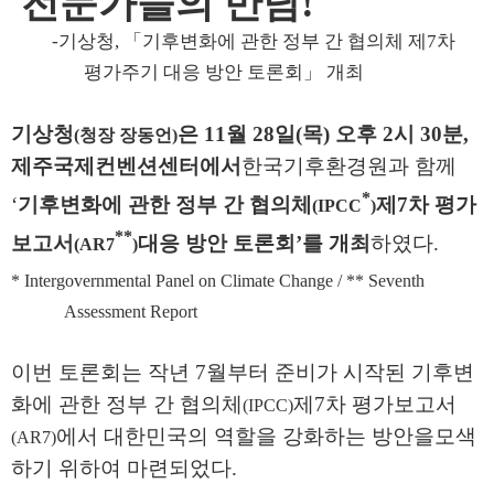
전문가들의 만남
!
-
기상청
,
「
기후변화에 관한 정부 간 협의체 제
7
차
평가주기 대응 방안 토론회
」
개최
기상청
은
11
월
28
일
(
목
)
오후
2
시
30
분
,
(
청장 장동언
)
제주국제컨벤션센터에서
한국기후환경원과 함께
*
‘
기후변화에 관한 정부 간 협의체
제
7
차 평가
(IPCC
)
**
보고서
대응 방안 토론회
’
를 개최
하였다
.
(AR7
)
* Intergovernmental Panel on Climate Change / ** Seventh
Assessment Report
이번 토론회는 작년
7
월부터 준비가 시작된 기후변
화에 관한 정부 간
협의체
제
7
차 평가보고서
(IPCC)
에서 대한민국의 역할을 강화하는 방안을
모색
(AR7)
하기 위하여 마련되었다
.