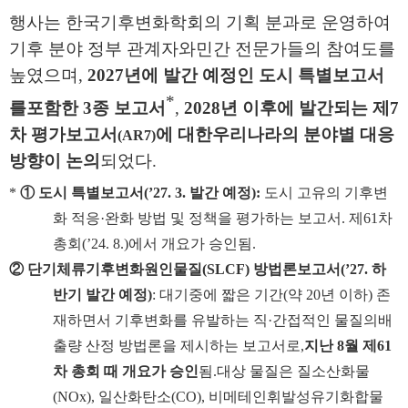
행사는 한국기후변화학회의 기획 분과로 운영하여
기후 분야 정부 관계자와
민간 전문가들의 참여도를
높였으며
,
2027
년에 발간 예정인 도시 특별보고서
*
를
포함한
3
종 보고서
,
2028
년 이후에 발간되는 제
7
차 평가보고서
에 대한
우리나라의 분야별 대응
(AR7)
방향이 논의
되었다
.
*
①
도시 특별보고서
(’27. 3.
발간 예정
):
도시 고유의 기후변
화 적응
·
완화 방법 및 정책을 평가하는 보고서
.
제
61
차
총회
(’24. 8.)
에서 개요가 승인됨
.
②
단기체류기후변화원인물질
(SLCF)
방법론보고서
(’27.
하
반기 발간 예정
)
:
대기
중에 짧은 기간
(
약
20
년 이하
)
존
재하면서 기후변화를 유발하는 직
·
간접적인 물질의
배
출량 산정 방법론을 제시하는 보고서로
,
지난
8
월 제
61
차 총회 때 개요가 승인
됨
.
대상 물질은 질소산화물
(NOx),
일산화탄소
(CO),
비메테인휘발성유기화합물