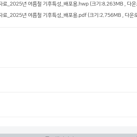
자료_2025년 여름철 기후특성_배포용.hwp (크기:8.263MB , 다운
자료_2025년 여름철 기후특성_배포용.pdf (크기:2.756MB , 다운로