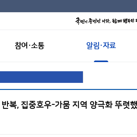
참여·소통
알림·자료
우 반복, 집중호우-가뭄 지역 양극화 뚜렷