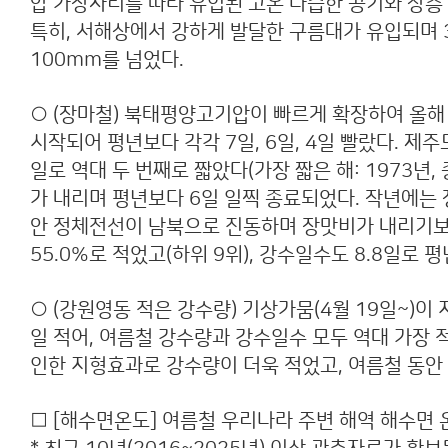
압 가장자리를 따라 유입된 고온 다습한 공기와 상층
특히, 서해상에서 강하게 발달한 구름대가 유입되며 
100mm를 넘었다.
○ (장마철) 북태평양고기압이 빠르게 확장하여 올해
시작되어 평년보다 각각 7일, 6일, 4일 빨랐다. 제주
일로 역대 두 번째로 짧았다(가장 짧은 해: 1973년
가 내리며 평년보다 6일 일찍 종료되었다. 작년에는
안 정체전선이 남북으로 진동하며 장맛비가 내리기보다는 
55.0%로 적었고(하위 9위), 강수일수도 8.8일로 평
○ (강원영동 적은 강
수량) 기상가뭄(4월 19일~)이 
일 적어, 여름철 강수량과 강수일수 모두 역대 가장
인한 지형효과로 강수량이 더욱 적었고, 여름철 동안
□ [해수면온도] 여름철 우리나라 주변 해역 해수면 온도*