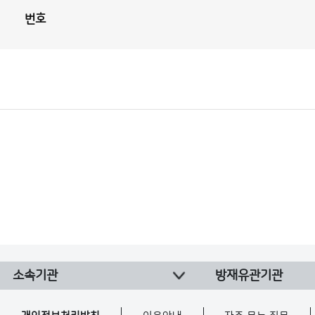
번호
보
도
자
료
(본
청)
게
시
판
목
록
보
도
자
료
(본
청)
게
시
판
목
소속기관
방재유관기관
록
으