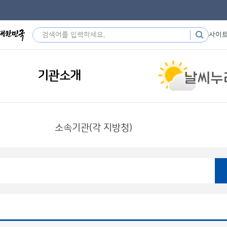
사이
기관소개
소속기관(각 지방청)