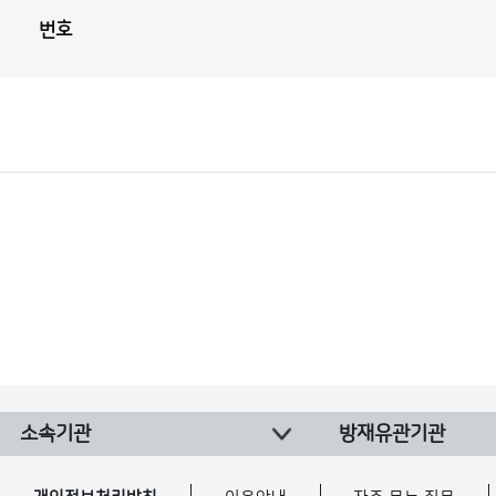
번호
보
도
자
료
(본
청)
게
시
판
목
록
보
도
자
료
(본
청)
게
시
판
목
소속기관
방재유관기관
록
으