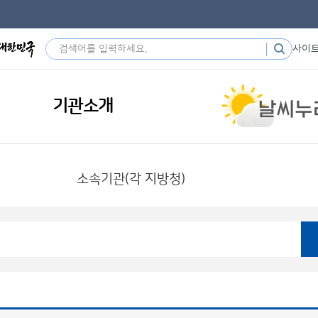
사이
기관소개
소속기관(각 지방청)