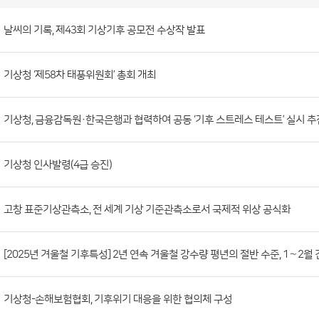
보
도
자
료
(본
청)
게
날씨의 기록, 제43회 기상기후 공모전 수상작 발표
시
판
목
록
보
도
기상청 ‘제58차 태풍위원회’ 총회 개최
자
료
기상청, 금융감독원·한국은행과 협력하여 공동 ‘기후 스트레스 테스트’ 실시 추
(본
청)
기상청 인사발령(4급 승진)
게
시
판
고창 표준기상관측소, 전 세계 기상 기준관측소로서 국제적 위상 공식화
목
록
[2025년 겨울철 기후특성] 2년 연속 겨울철 강수량 평년의 절반 수준, 1∼2월
으
로
기상청-손해보험협회, 기후위기 대응을 위한 협의체 구성
번