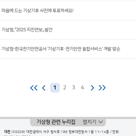
호,
제
마음에 드는 기상기후 사진에 투표하세요!
목,
등
기상청, 「2025 지진연보」 발간
록
부
기상청-한국전기안전공사 ‘기상기후·전기안전 융합서비스’ 개발 맞손
서,
첨
부
파
일,
2
3
4
1
등
록
일,
조
기상청 관련 누리집
펼치기
회
대전
(35208) 대전광역시 서구 청사로 189 정부대전청사 1동 11~14층 / 전화
수