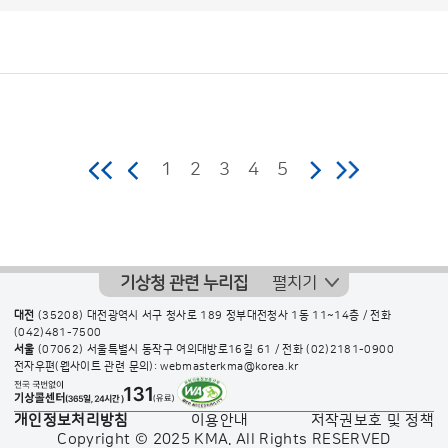
보
도
자
료
(본
청)
게
시
판
목
록
보
도
자
료
1
2
3
4
5
(본
청)
게
시
기상청 관련 누리집
펼치기
판
대전
(35208) 대전광역시 서구 청사로 189 정부대전청사 1동 11~14층 / 전화
목
(042)481-7500
록
서울
(07062) 서울특별시 동작구 여의대방로16길 61 / 전화
(02)2181-0900
전자우편(웹사이트 관련 문의): webmasterkma@korea.kr
으
로
개인정보처리방침
이용안내
저작권보호 및 정책
번
Copyright © 2025 KMA. All Rights RESERVED