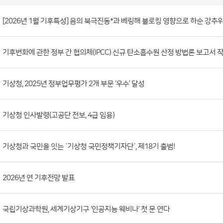
보
도
자
료
(본
청)
게
[2026년 1월 기후특성] 음의 북극진동*과 베링해 블로킹 영향으로 하순 강추
시
판
목
록
보
도
기후변화에 관한 정부 간 협의체(IPCC) 신규 탄소흡수원 산정 방법론 보고서 
자
료
기상청, 2025년 정부업무평가 2개 부문 ‘우수’ 달성
(본
청)
기상청 인사발령(고공단 전보, 4급 임용)
게
시
판
기상청과 국민을 잇는 ´기상청 국민정책기자단´, 제18기 출범!
목
록
2026년 연 기후전망 발표
으
로
국립기상과학원, 세계기상기구 ‘인공지능 웨비나’ 첫 문 연다
번