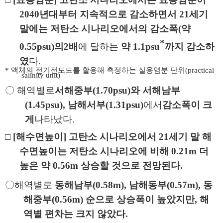
2040
년대부터 지속적으로 감소하면서
21
세기
말에는 저탄소 시나리오에서의 감소폭
(
약
*
0.55
psu)
의
2
배
에 달하는
약
1.1
psu
까지 감소하
였
다
.
*
액체의 전기전도도를 활용해 측정하는 실용염분 단위
(practical
salinity unit)
〇
해역별로
서해중부
(1.70
psu)
와 서해남부
(1.45
psu),
남해서부
(1.31
psu)
에서
감소폭이 크
게
나타났다
.
□
[
해수면높이
]
고탄소 시나리오에서
21
세기 말 해
수면높이는 저탄소 시나리오에
비해
0.21
m
더
높은 약
0.56
m
상승할 것으로 전망된다
.
〇
해역별로
동해남부
(0.58
m),
남해동부
(0.57
m),
동
해중부
(0.56
m)
순으로 상승폭이 높았지만
,
해
역별 편차는 크지 않았다
.