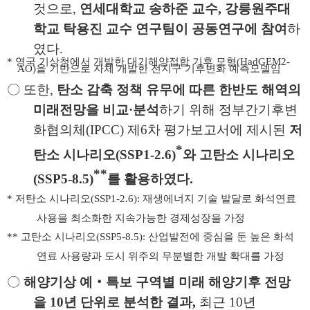
것으로
,
연세대학교 송하준 교수
,
강릉원주대
학교 탁용진 교수 연구팀이 공동연구에 참여
하
였다
.
*
영국 기상청에서 개발한 대기해양접합 기후 모형
(HadGEM2-
AO)
을 기반으로 자체 개발한 전지구 기후변화 예측모델임
〇
또한
,
탄소 감축 정책 유무에 따른 한반도 해역의
미래전망을 비교
·
분석
하기
위해 정부간기후변
화협의체
(IPCC)
제
6
차 평가보고서에 제시된
저
*
탄소
시나리오
(SSP1-2.6)
와 고탄소 시나리오
**
(SSP5-8.5)
를 활용하였다
.
*
저탄소 시나리오
(SSP1-2.6):
재생에너지 기술 발달로 화석연료
사용을 최소화한 지속가능한 경제성장을 가정
**
고탄소 시나리오
(SSP5-8.5):
산업발전에 중심을 둔 높은 화석
연료 사용량과 도시 위주의 무분별한 개발 확대를 가정
〇
해양기상 예
‧
특보 구역별 미래 해양기후 전망
을
10
년 단위로 분석한 결과
,
최근
10
년