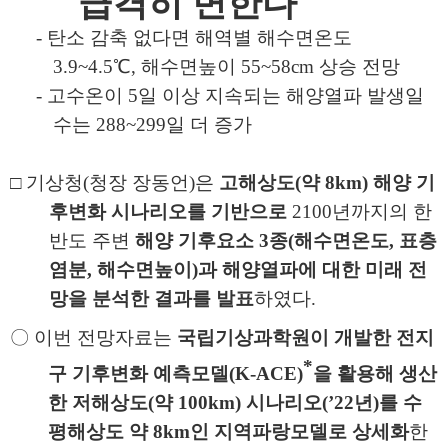
급격히 변한다
-
탄소 감축 없다면 해역별 해수면온도
3.9~4.5
℃
,
해수면높이
55~58
cm
상승 전망
-
고수온이
5
일 이상 지속되는 해양열파 발생일
수는
288~299
일 더 증가
□
기상청
(
청장 장동언
)
은
고해상도
(
약
8
km)
해양 기
후변화 시나리오를 기반으로
2100
년까지의 한
반도 주변
해양 기후요소
3
종
(
해수면온도
,
표층
염분
,
해수면높이
)
과 해양열파에 대한 미래 전
망을 분석한 결과를 발표
하였다
.
〇
이번 전망자료는
국립기상과학원이 개발한 전지
*
구 기후변화 예측모델
(K-ACE)
을
활용해 생산
한 저해상도
(
약
100
km)
시나리오
(
’
22
년
)
를
수
평해상도 약
8
km
인 지역파랑모델로 상세화
한