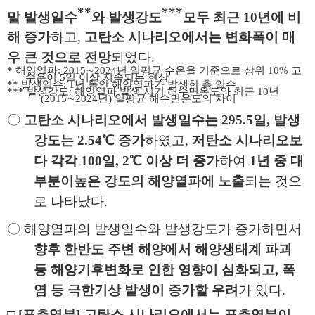
**
***
말 발생일수
와 발생강도
모두 최근
10
년에 비
해 증가
하고
,
고탄소 시나리오에서는 변화폭이 매
우 큰 것으로 전망
되었다
.
*
해양열파
:
2015
∼
2024
년 일평균 수온을 기준으로 상위
10
%
고
수온이
5
일 이상 지속되는 현상
**
발생일수
: 1
년 동안 해양열파가 발생한 총 일수
***
발생강도
:
해양열파 발생 시기 해수면온도와 최근
10
년
(2015
∼
2024
년
)
일평균 해수면온도의 차이
〇
고탄소 시나리오에서 발생일수는
295.5
일
,
발생
강도는
2.54
℃
증가
하였고
,
저탄소 시나리오보
다 각각
100
일
, 2
℃
이상 더 증가
하여
1
년 중 대
부분이
높은 강도의 해양열파에 노출
되는 것으
로 나타났다
.
〇
해양열파의 발생일수와 발생강도가 증가하면서
향후 한반도 주변 해양에서
해양생태계 파괴
등 해양기후변화로 인한 영향이 심화되고
,
폭
염 등 극한기상 발생이 증가할 우려
가 있다
.
□
[
표층염분
]
고탄소 시나리오에서는 표층염분이