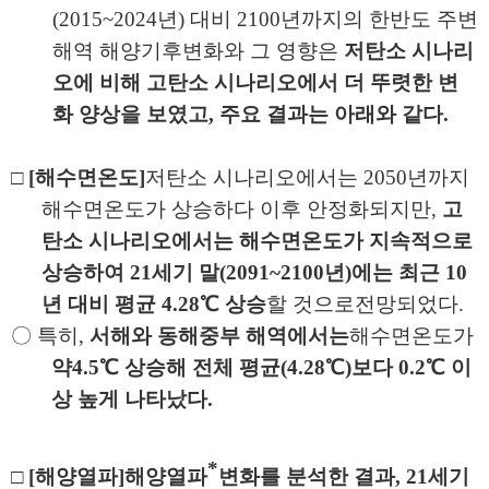
(2015~2024
년
)
대비
2100
년까지의 한반도 주변
해역 해양기후변화와
그 영향은
저탄소 시나리
오에 비해 고탄소 시나리오에서 더 뚜렷한 변
화 양상을
보였고
,
주요 결과는 아래와 같다
.
□
[
해수면온도
]
저탄소 시나리오에서는
2050
년까지
해수면온도가 상승하다 이후
안정화되지만
,
고
탄소 시나리오에서는 해수면온도가 지속적으로
상승하여
21
세기 말
(2091~2100
년
)
에는 최근
10
년 대비 평균
4.28
℃
상승
할 것으로
전망되었다
.
〇
특히
,
서해와 동해중부 해역에서는
해수면온도가
약
4.5
℃
상승해 전체 평균
(4.28
℃
)
보다
0.2
℃
이
상 높게 나타났다
.
*
□
[
해양열파
]
해양열파
변화를 분석한 결과
, 21
세기