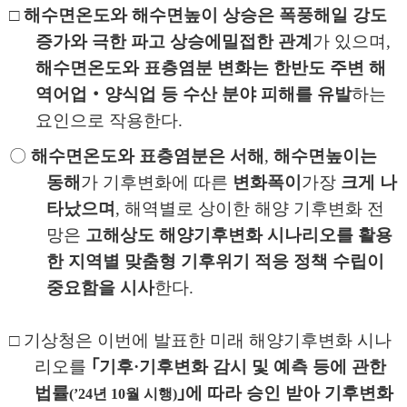
□
해수면온도와 해수면높이 상승은 폭풍해일 강도
증가와 극한 파고 상승에
밀접한 관계
가 있으며
,
해수면온도와 표층염분 변화는 한반도 주변 해
역
어업
‧
양식업 등 수산 분야 피해를 유발
하는
요인으로 작용한다
.
〇
해수면온도와 표층염분은 서해
,
해수면높이는
동해
가 기후변화에 따른
변화폭이
가장
크게 나
타났으며
,
해역별로 상이한 해양 기후변화 전
망은
고해상도 해양기후변화 시나리오를 활용
한 지역별 맞춤형 기후위기 적응 정책 수립이
중요함을 시사
한다
.
□
기상청은 이번에 발표한 미래 해양기후변화 시나
리오를
｢
기후
·
기후변화
감시 및 예측 등에 관한
법률
｣
에 따라 승인 받아 기후변화
(
’
24
년
10
월 시행
)